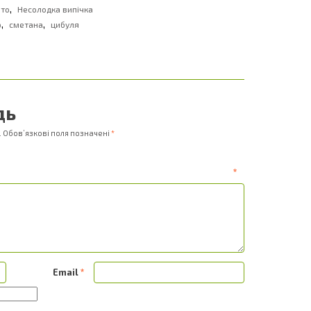
,
ото
Несолодка випічка
,
,
р
сметана
цибуля
дь
.
Обов’язкові поля позначені
*
ентар
*
Email
*