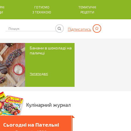
РНІ
ГОТУЄМО
ТЕМАТИЧНІ
ДИ
З ТЕХНІКОЮ
РЕЦЕПТИ
Підписатись
Банани в шоколаді на
паличці
Читати далі
Кулінарний журнал
Сьогодні на Пательні