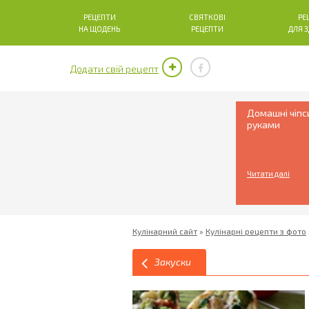
РЕЦЕПТИ
СВЯТКОВІ
РЕ
НА ЩОДЕНЬ
РЕЦЕПТИ
ДЛЯ 
Додати свій рецепт
Домашні чіпс
руками
Читати далі
Кулінарний сайт
»
Кулінарні рецепти з фото
Закуски