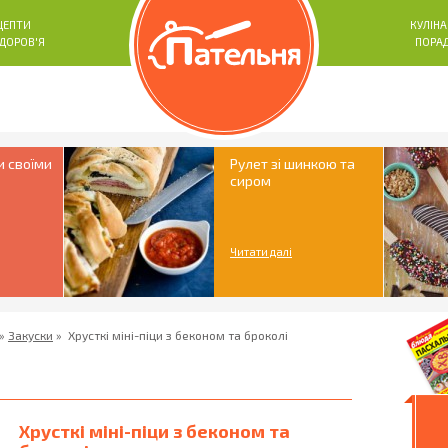
ЦЕПТИ
КУЛІНА
ЗДОРОВ'Я
ПОРА
и своїми
Рулет зі шинкою та
сиром
Читати далі
»
Закуски
»
Хрусткі міні-піци з беконом та броколі
Хрусткі міні-піци з беконом та