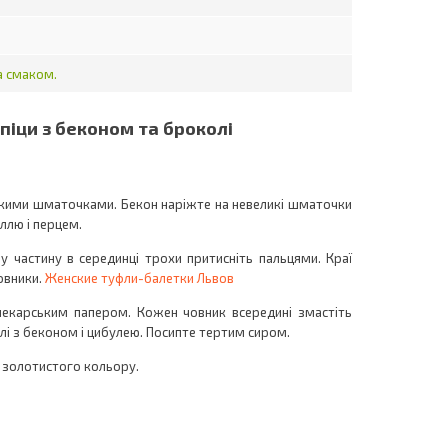
а смаком.
-піци з беконом та броколі
ькими шматочками. Бекон наріжте на невеликі шматочки
ллю і перцем.
у частину в серединці трохи притисніть пальцями. Краї
овники.
Женские туфли-балетки Львов
 пекарським папером. Кожен човник всередині змастіть
лі з беконом і цибулею. Посипте тертим сиром.
о золотистого кольору.