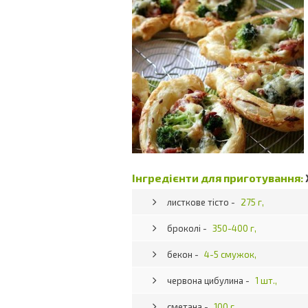
Інгредієнти для приготування:
листкове тісто -
275 г,
броколі -
350-400 г,
бекон -
4-5 смужок,
червона цибулина -
1 шт.,
сметана -
100 г,