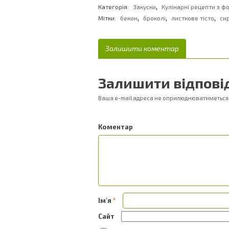
,
Категорія:
Закуски
Кулінарні рецепти з ф
,
,
,
Мітки:
бекон
броколі
листкове тісто
си
Залишити коментар
Залишити відпові
Ваша e-mail адреса не оприлюднюватиметься
Ком
Ім'я
*
Сайт