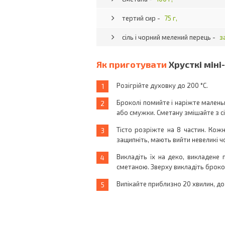
тертий сир -
75 г,
сіль і чорний мелений перець -
з
Як приготувати
Хрусткі міні
Розігрійте духовку до 200 °С.
Броколі помийте і наріжте мален
або смужки. Сметану змішайте з сі
Тісто розріжте на 8 частин. Кожн
защипніть, мають вийти невеликі ч
Викладіть їх на деко, викладене
сметаною. Зверху викладіть броко
Випікайте приблизно 20 хвилин, д