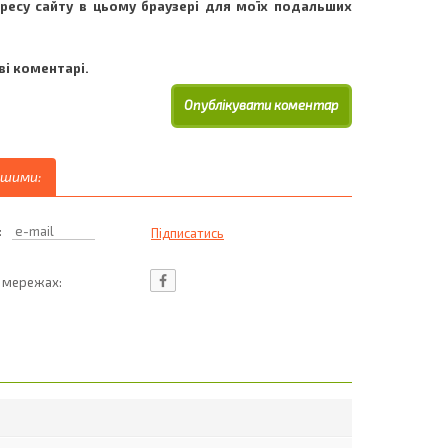
адресу сайту в цьому браузері для моїх подальших
і коментарі.
ршими:
:
ц мережах: