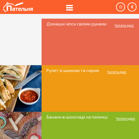
Домашні чіпси своїми руками
Читати далі
Рулет зі шинкою та сиром
Читати далі
Банани в шоколаді на паличці
Читати далі