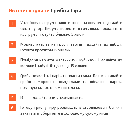
Як приготувати
Грибна ікра
У глибоку каструлю влийте соняшникову олію, додайте
сіль і цукор. Цибулю поріжте півкільцями, покладіть в
каструлю і готуйте близько 5 хвилин.
Моркву натріть на грубій тертці і додайте до цибулі.
Готуйте протягом 15 хвилин.
Помідори наріжте маленькими кубиками і додайте до
моркви і цибулі. Готуйте ще 15 хвилин.
Гриби почистіть і наріжте пластинками. Потім з’єднайте
гриби з морквою, помідорами та цибулею і варіть,
помішуючи, протягом півгодини.
В кінці додайте оцет, перемішайте.
Готову грибну ікру розкладіть в стерилізовані банки і
закатайте. Зберігайте в холодному сухому місці.