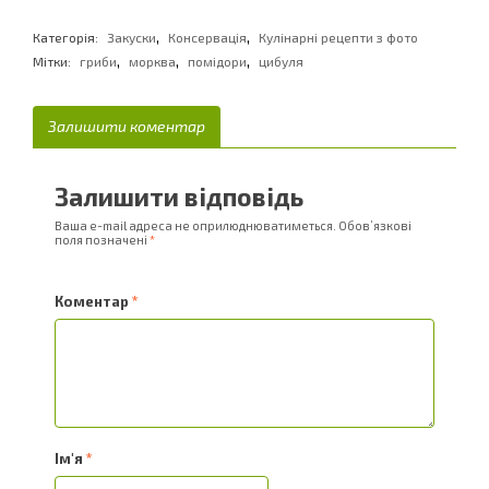
,
,
Категорія:
Закуски
Консервація
Кулінарні рецепти з фото
,
,
,
Мітки:
гриби
морква
помідори
цибуля
Залишити коментар
Залишити відповідь
Ваша e-mail адреса не оприлюднюватиметься.
Обов’язкові
поля позначені
*
Коментар
*
Ім'я
*