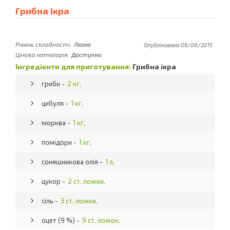
Грибна ікра
Рівень складності:
Легко
Опубліковано 06/08/2015
Цінова категорія:
Доступно
Інгредієнти для приготування:
Грибна ікра
гриби -
2 кг,
цибуля -
1 кг,
морква -
1 кг,
помідори -
1 кг,
соняшникова олія -
1 л,
цукор -
2 ст. ложки,
сіль -
3 ст. ложки,
оцет (9 %) -
9 ст. ложок.