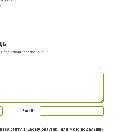
а
дь
.
Обов’язкові поля позначені
*
ентар
*
Email
*
адресу сайту в цьому браузері для моїх подальших