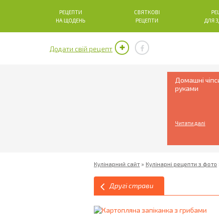
РЕЦЕПТИ
СВЯТКОВІ
РЕ
НА ЩОДЕНЬ
РЕЦЕПТИ
ДЛЯ 
Додати свій рецепт
Домашні чіпс
руками
Читати далі
Кулінарний сайт
»
Кулінарні рецепти з фото
Другі страви