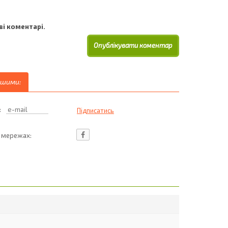
і коментарі.
ршими:
:
ц мережах: