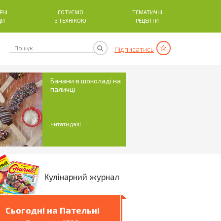
РНІ
ГОТУЄМО
ТЕМАТИЧНІ
ДИ
З ТЕХНІКОЮ
РЕЦЕПТИ
Підписатись
Банани в шоколаді на
паличці
Читати далі
Кулінарний журнал
Сьогодні на Пательні