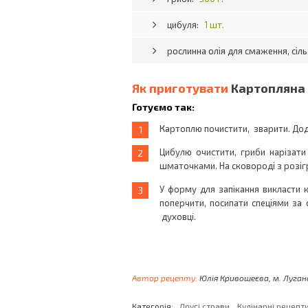
цибуля:
1 шт.
рослинна олія для смаження, сіл
Як приготувати
Картопляна 
Готуємо так:
Картоплю почистити, зварити. Дод
Цибулю очистити, гриби нарізати
шматочками. На сковороді з розіг
У форму для запікання викласти 
поперчити, посипати спеціями за 
духовці.
Автор рецепту:
Юлія Кривошеєва, м. Луган
,
Категорія:
Другі страви
Кулінарні рецепт