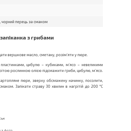
ь, чорний перець за смаком
запіканка з грибами
ати вершкове масло, сметану, розім’яти у пюре.
 пластинками, цибулю – кубиками, м’ясо – невеликими
рітою рослинною олією підсмажити гриби, цибулю, м’ясо.
картопляне пюре, зверху обсмажену начинку, посолити,
смаком. Запікати страву 30 хвилин в нагрітій до 200 °С
ськ
и з фото