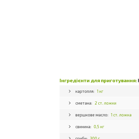
Інгредієнти для приготування:
картопля:
1 кг
сметана:
2 ст. ложки
вершкове масло:
1 ст. ложка
свинина:
0,5 кг
гриби:
300 г.