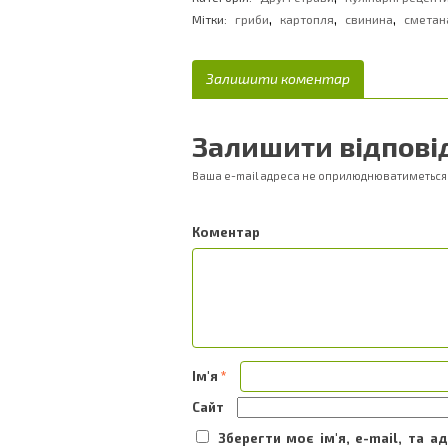
,
,
,
Мітки:
гриби
картопля
свинина
сметан
Залишити коментар
Залишити відпові
Ваша e-mail адреса не оприлюднюватиметься
Ком
Ім'я
*
Сайт
Зберегти моє ім'я, e-mail, та 