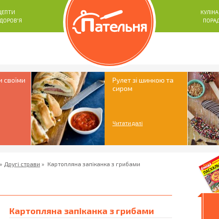
ЦЕПТИ
КУЛІНА
ЗДОРОВ'Я
ПОРА
и своїми
Рулет зі шинкою та
сиром
Читати далі
»
Другі страви
»
Картопляна запіканка з грибами
Картопляна запіканка з грибами