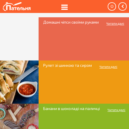
Домашні чіпси своїми руками
Читати далі
Рулет зі шинкою та сиром
Читати далі
Банани в шоколаді на паличці
Читати далі