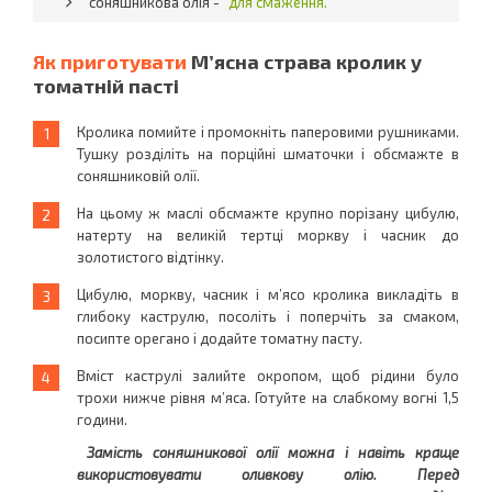
соняшникова олія -
для смаження.
Як приготувати
М’ясна страва кролик у
томатній пасті
Кролика помийте і промокніть паперовими рушниками.
Тушку розділіть на порційні шматочки і обсмажте в
соняшниковій олії.
На цьому ж маслі обсмажте крупно порізану цибулю,
натерту на великій тертці моркву і часник до
золотистого відтінку.
Цибулю, моркву, часник і м’ясо кролика викладіть в
глибоку каструлю, посоліть і поперчіть за смаком,
посипте орегано і додайте томатну пасту.
Вміст каструлі залийте окропом, щоб рідини було
трохи нижче рівня м’яса. Готуйте на слабкому вогні 1,5
години.
Замість соняшникової олії можна і навіть краще
використовувати оливкову олію. Перед