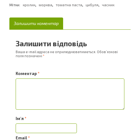
,
,
,
,
Мітки:
кролик
морква
томатна паста
цибуля
часник
Залишити коментар
Залишити відповідь
Ваша e-mail адреса не оприлюднюватиметься.
Обов’язкові
поля позначені
*
Коментар
*
Ім'я
*
Email
*