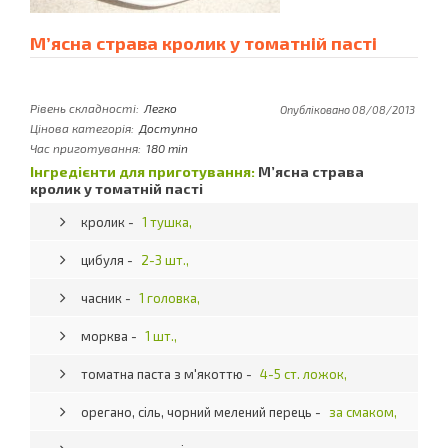
М’ясна страва кролик у томатній пасті
Рівень складності:
Легко
Опубліковано 08/08/2013
Цінова категорія:
Доступно
Час приготування:
180 min
Інгредієнти для приготування:
М’ясна страва
кролик у томатній пасті
кролик -
1 тушка,
цибуля -
2-3 шт.,
часник -
1 головка,
морква -
1 шт.,
томатна паста з м'якоттю -
4-5 ст. ложок,
орегано, сіль, чорний мелений перець -
за смаком,