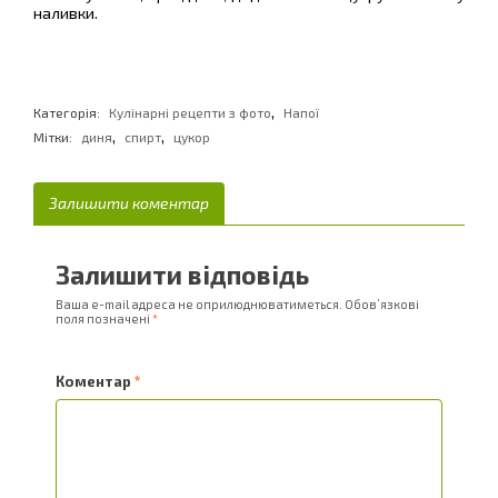
наливки.
,
Категорія:
Кулінарні рецепти з фото
Напої
,
,
Мітки:
диня
спирт
цукор
Залишити коментар
Залишити відповідь
Ваша e-mail адреса не оприлюднюватиметься.
Обов’язкові
поля позначені
*
Коментар
*