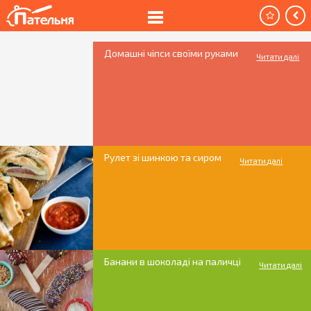
Домашні чіпси своїми руками
Читати далі
Рулет зі шинкою та сиром
Читати далі
Банани в шоколаді на паличці
Читати далі