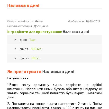
Наливка з дині
Рівень складності:
Легко
Опубліковано 29/10/2013
Цінова категорія:
Доступно
Інгредієнти для приготування:
Наливка з дині
диня:
1 шт.
спирт:
500 мл
цукор:
100 г.
Як приготувати
Наливка з дині
Готуємо так:
1.Взяти зрілу ароматну диню, розрізати на дрібні
шматочки. Наповнити ними бутель або штоф і відразу ж
залити горілкою так, щоб повністю були вкриті шматочки
дині.
2. Поставити на сонце і дати настоятися 2 тижні. Потім
наливку злити, процідити, додавши 100 г цукру на пляшку