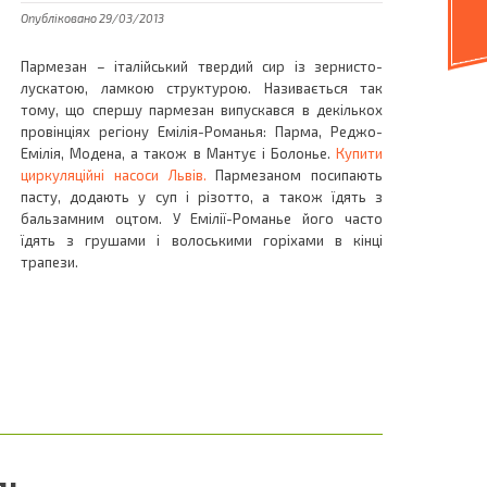
Опубліковано 29/03/2013
Пармезан – італійський твердий сир із зернисто-
лускатою, ламкою структурою.
Називається так
тому, що спершу пармезан випускався в декількох
провінціях регіону Емілія-Романья: Парма, Реджо-
Емілія, Модена, а також в Мантує і Болонье.
Купити
циркуляційні насоси Львів.
Пармезаном посипають
пасту, додають
у
суп і різотто, а також їдять з
бальзамним оцтом. У Емілії-Романье його часто
їдять з грушами і волоськими горіхами в кінці
трапези.
дь