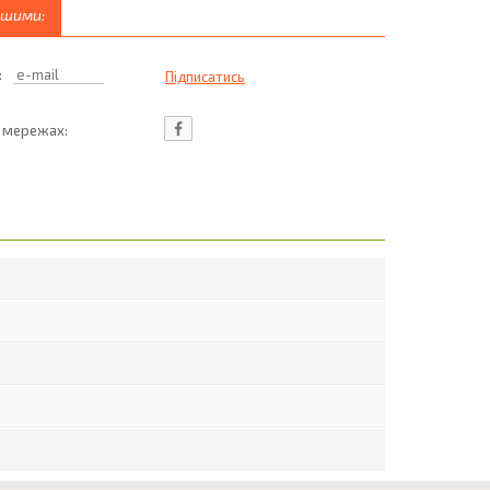
ршими:
:
ц мережах: