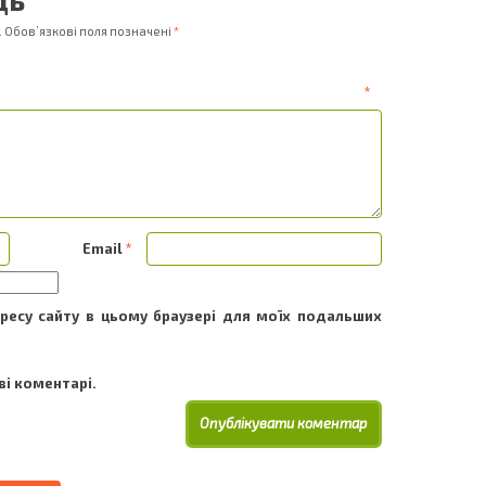
.
Обов’язкові поля позначені
*
ентар
*
Email
*
адресу сайту в цьому браузері для моїх подальших
і коментарі.