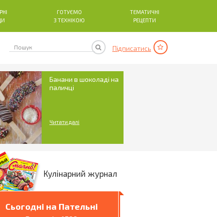
РНІ
ГОТУЄМО
ТЕМАТИЧНІ
ДИ
З ТЕХНІКОЮ
РЕЦЕПТИ
Підписатись
Банани в шоколаді на
паличці
Читати далі
Кулінарний журнал
Сьогодні на Пательні