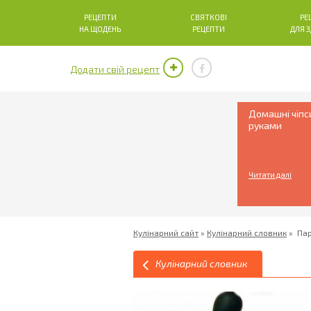
РЕЦЕПТИ
СВЯТКОВІ
РЕ
НА ЩОДЕНЬ
РЕЦЕПТИ
ДЛЯ 
Додати свій рецепт
Домашні чіпс
руками
Читати далі
Кулінарний сайт
»
Кулінарний словник
»
Па
Кулінарний словник