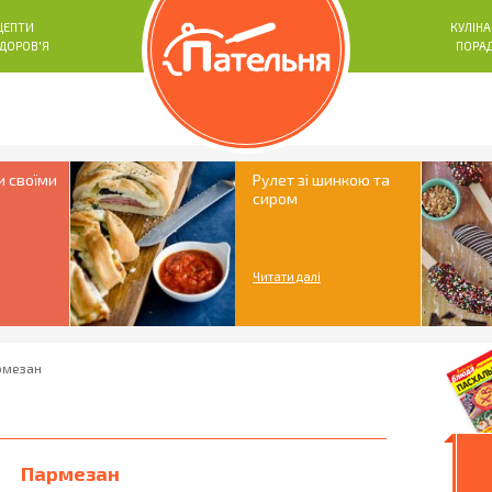
ЦЕПТИ
КУЛІНА
ЗДОРОВ'Я
ПОРА
и своїми
Рулет зі шинкою та
сиром
Читати далі
рмезан
Пармезан