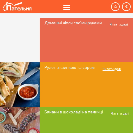
Домашні чіпси своїми руками
Читати далі
Рулет зі шинкою та сиром
Читати далі
Банани в шоколаді на паличці
Читати далі