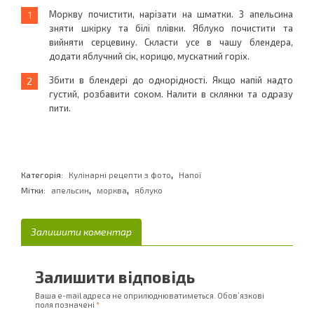
Моркву почистити, нарізати на шматки. З апельсина
зняти шкірку та білі плівки. Яблуко почистити та
вийняти серцевину. Скласти усе в чашу блендера,
додати яблучний сік, корицю, мускатний горіх.
Збити в блендері до однорідності. Якщо напій надто
густий, розбавити соком. Налити в склянки та одразу
пити.
,
Категорія:
Кулінарні рецепти з фото
Напої
,
,
Мітки:
апельсин
морква
яблуко
Залишити коментар
Залишити відповідь
Ваша e-mail адреса не оприлюднюватиметься.
Обов’язкові
поля позначені
*