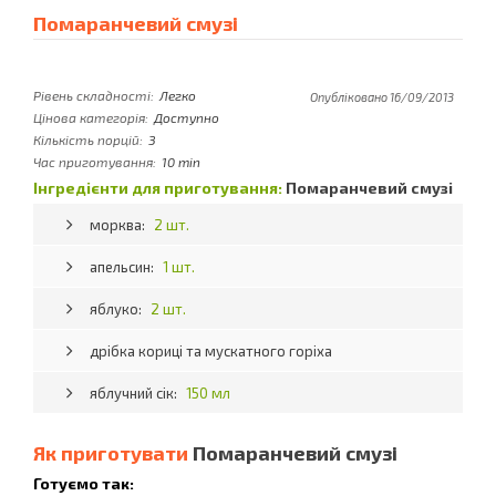
Помаранчевий смузі
Рівень складності:
Легко
Опубліковано 16/09/2013
Цінова категорія:
Доступно
Кількість порцій:
3
Час приготування:
10 min
Інгредієнти для приготування:
Помаранчевий смузі
морква:
2 шт.
апельсин:
1 шт.
яблуко:
2 шт.
дрібка кориці та мускатного горіха
яблучний сік:
150 мл
Як приготувати
Помаранчевий смузі
Готуємо так: