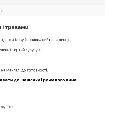
я.
м і травами
одного боку (повинна вийти кишеня).
ень і тертий сулугуні.
 на мангалі до готовності.
авати до шашлику і рожевого вина.
,
ото
Пікнік