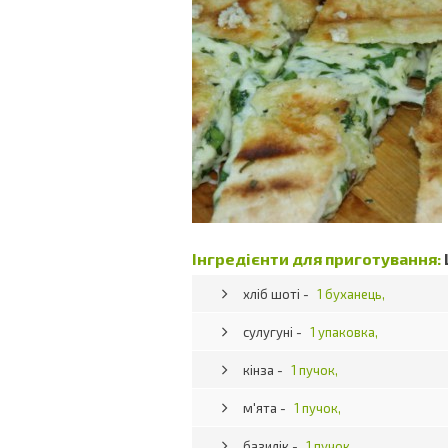
Інгредієнти для приготування:
хліб шоті -
1 буханець,
сулугуні -
1 упаковка,
кінза -
1 пучок,
м'ята -
1 пучок,
базилік -
1 пучок,