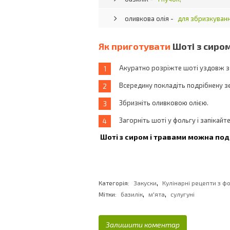
оливкова олія -
для збризкуванн
Як приготувати
Шоті з сиро
Акуратно розріжте шоті уздовж з 
Всередину покладіть подрібнену зел
Збризніть оливковою олією.
Загорніть шоті у фольгу і запікайте
Шоті з сиром і травами можна под
,
Категорія:
Закуски
Кулінарні рецепти з ф
,
,
Мітки:
базилік
м'ята
сулугуні
Залишити коментар