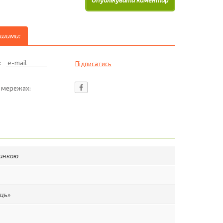
ршими:
:
ц мережах:
чинкою
ець»