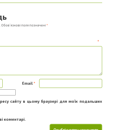
дь
.
Обов’язкові поля позначені
*
ентар
*
Email
*
адресу сайту в цьому браузері для моїх подальших
і коментарі.