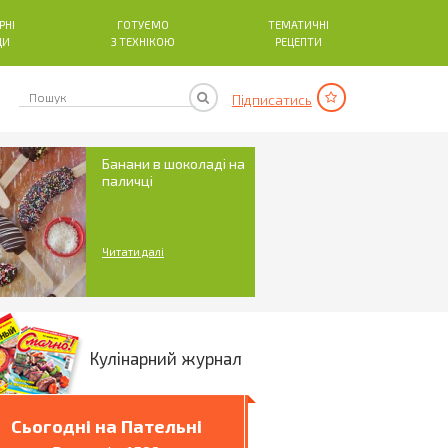
РНІ
ГОТУЄМО
ТЕМАТИЧНІ
ДИ
З ТЕХНІКОЮ
РЕЦЕПТИ
Підписатись
Банани в шоколаді на
паличці
Читати далі
Кулінарний журнал
Сьогодні на Пательні