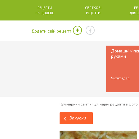
РЕЦЕПТИ
СВЯТКОВІ
РЕ
НА ЩОДЕНЬ
РЕЦЕПТИ
ДЛЯ 
Додати свій рецепт
Домашні чіпс
руками
Читати далі
Кулінарний сайт
»
Кулінарні рецепти з фото
Закуски