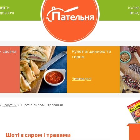
ЦЕПТИ
КУЛІНА
ЗДОРОВ'Я
ПОРА
и своїми
Рулет зі шинкою та
сиром
Читати далі
»
Закуски
»
Шоті з сиром і травами
Шоті з сиром і травами