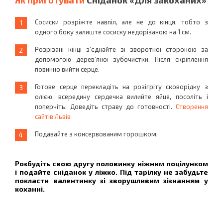
Як приготувати
Сніданок «Для закоханих»
Сосиски розріжте навпіл, але не до кінця, тобто з
одного боку залиште сосиску недорізаною на 1 см.
Розрізані кінці з’єднайте зі зворотної стороною за
допомогою дерев’яної зубочистки. Після скріплення
повинно вийти серце.
Готове серце перекладіть на розігріту сковорідку з
олією, всередину сердечка вилийте яйце, посоліть і
поперчіть. Доведіть страву до готовності.
Створення
сайтів Львів
Подавайте з консервованим горошком.
Розбудіть свою другу половинку ніжним поцілунком
і подайте сніданок у ліжко. Під тарілку не забудьте
покласти валентинку зі зворушливим зізнанням у
коханні.