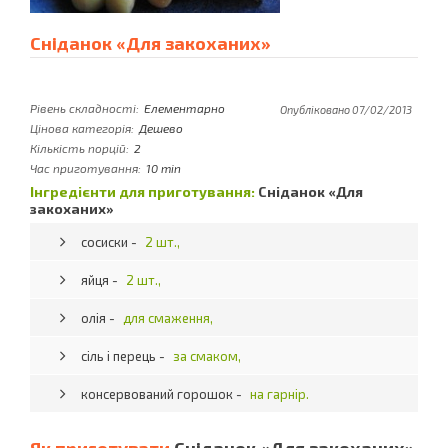
Сніданок «Для закоханих»
Рівень складності:
Елементарно
Опубліковано 07/02/2013
Цінова категорія:
Дешево
Кількість порцій:
2
Час приготування:
10 min
Інгредієнти для приготування:
Сніданок «Для
закоханих»
сосиски -
2 шт.,
яйця -
2 шт.,
олія -
для смаження,
сіль і перець -
за смаком,
консервований горошок -
на гарнір.