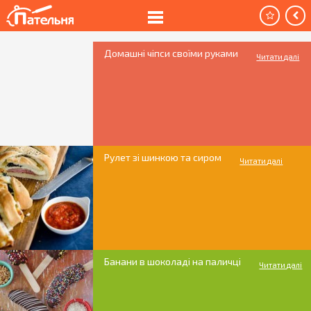
Домашні чіпси своїми руками
Читати далі
Рулет зі шинкою та сиром
Читати далі
Банани в шоколаді на паличці
Читати далі