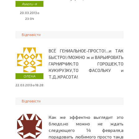
Амели-я
20.03.2013 о
23:04
Відповісти
ВСЁ ГЕНИАЛЬНОЕ-ПРОСТО!…и ТАК
БЫСТРО!/МОЖНО ж и ВАРЬИРОВАТЬ
ГАРНИРЧИК:ТО ГОРОШЕК,ТО
КУКУРУЗКУ,ТО ФАСОЛЬКУ и
ОЛЕНА
Т.Д.,КРАСОТА!
22.03.2013 о 18:28
Відповісти
Как же эффектно выглядит это
блюдо,но можно не ждать
следующего 14 февраля,а
порадовать любимого просто так,в