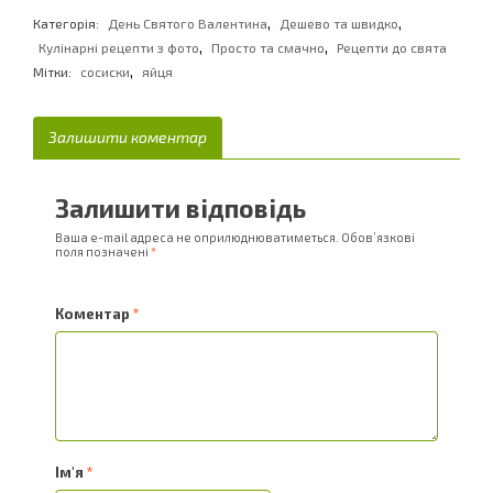
,
,
Категорія:
День Святого Валентина
Дешево та швидко
,
,
Кулінарні рецепти з фото
Просто та смачно
Рецепти до свята
,
Мітки:
сосиски
яйця
Залишити коментар
Залишити відповідь
Ваша e-mail адреса не оприлюднюватиметься.
Обов’язкові
поля позначені
*
Коментар
*
Ім'я
*