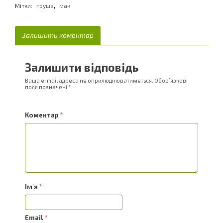
,
Мітки:
груша
мак
Залишити коментар
Залишити відповідь
Ваша e-mail адреса не оприлюднюватиметься.
Обов’язкові
поля позначені
*
Коментар
*
Ім'я
*
Email
*