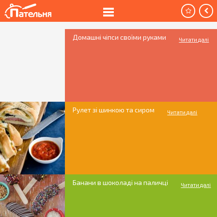
Домашні чіпси своїми руками
Читати далі
Рулет зі шинкою та сиром
Читати далі
Банани в шоколаді на паличці
Читати далі