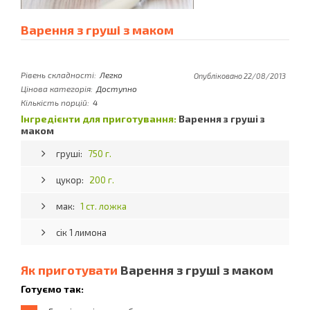
Варення з груші з маком
Рівень складності:
Легко
Опубліковано 22/08/2013
Цінова категорія:
Доступно
Кількість порцій:
4
Інгредієнти для приготування:
Варення з груші з
маком
груші:
750 г.
цукор:
200 г.
мак:
1 ст. ложка
сік 1 лимона
Як приготувати
Варення з груші з маком
Готуємо так: