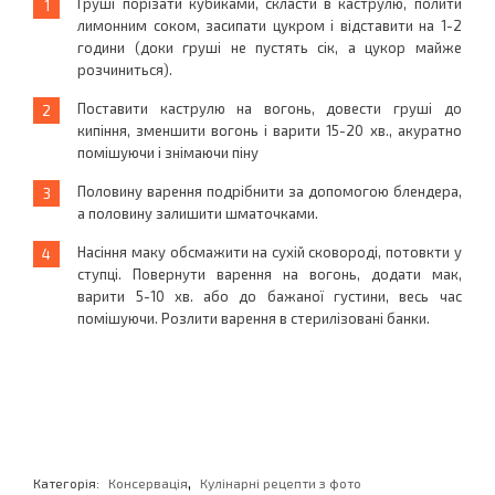
Груші порізати кубиками, скласти в каструлю, полити
лимонним соком, засипати цукром і відставити на 1-2
години (доки груші не пустять сік, а цукор майже
розчиниться).
Поставити каструлю на вогонь, довести груші до
кипіння, зменшити вогонь і варити 15-20 хв., акуратно
помішуючи і знімаючи піну
Половину варення подрібнити за допомогою блендера,
а половину залишити шматочками.
Насіння маку обсмажити на сухій сковороді, потовкти у
ступці. Повернути варення на вогонь, додати мак,
варити 5-10 хв. або до бажаної густини, весь час
помішуючи. Розлити варення в стерилізовані банки.
,
Категорія:
Консервація
Кулінарні рецепти з фото