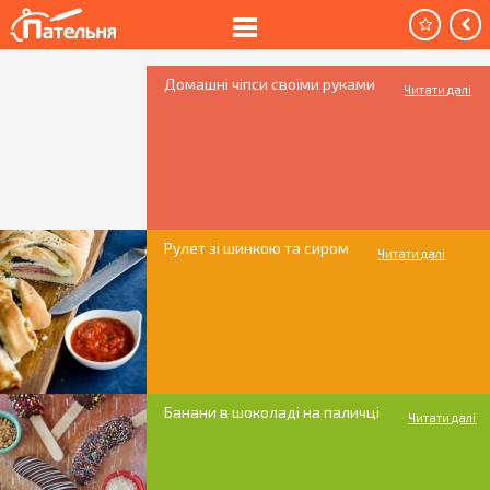
Домашні чіпси своїми руками
Читати далі
Рулет зі шинкою та сиром
Читати далі
Банани в шоколаді на паличці
Читати далі