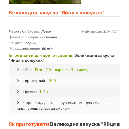
Великодня закуска “Яйця в кожухах”
Рівень складності:
Легко
Опубліковано 03/04/2014
Цінова категорія:
Доступно
Кількість порцій:
5
Час приготування:
60 min
Інгредієнти для приготування:
Великодня закуска
“Яйця в кожухах”
яйця:
13 шт. (10 – варених, 3 – сирих)
сир твердий :
200 г.
гірчиця:
1-2 ч. л.
борошно, сухарі панірувальні, олія для смаження,
сіль, перець і спеції за смаком
Як приготувати
Великодня закуска “Яйця в