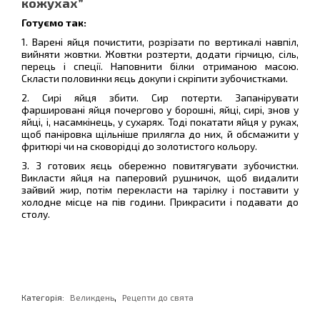
кожухах”
Готуємо так:
1. Варені яйця почистити, розрізати по вертикалі навпіл,
вийняти жовтки. Жовтки розтерти, додати гірчицю, сіль,
перець і спеції. Наповнити білки отриманою масою.
Скласти половинки яєць докупи і скріпити зубочистками.
2. Сирі яйця збити. Сир потерти. Запанірувати
фаршировані яйця почергово у борошні, яйці, сирі, знов у
яйці, і, насамкінець, у сухарях. Тоді покатати яйця у руках,
щоб паніровка щільніше прилягла до них, й обсмажити у
фритюрі чи на сковорідці до золотистого кольору.
3. З готових яєць обережно повитягувати зубочистки.
Викласти яйця на паперовий рушничок, щоб видалити
зайвий жир, потім перекласти на тарілку і поставити у
холодне місце на пів години. Прикрасити і подавати до
столу.
,
Категорія:
Великдень
Рецепти до свята