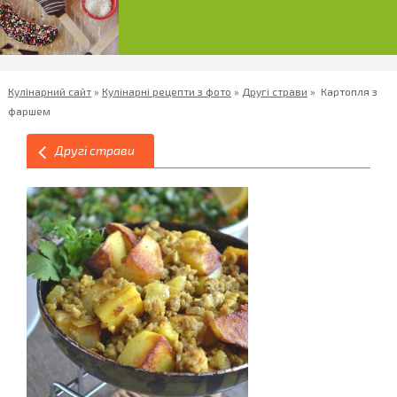
Кулінарний сайт
»
Кулінарні рецепти з фото
»
Другі страви
»
Картопля з
фаршем
Другі страви