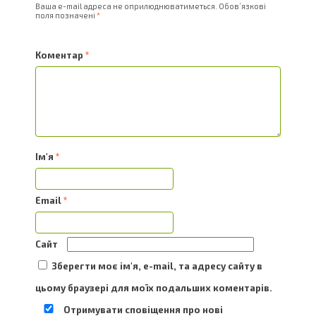
Ваша e-mail адреса не оприлюднюватиметься.
Обов’язкові
поля позначені
*
Коментар
*
Ім'я
*
Email
*
Сайт
Зберегти моє ім'я, e-mail, та адресу сайту в
цьому браузері для моїх подальших коментарів.
Отримувати сповіщення про нові