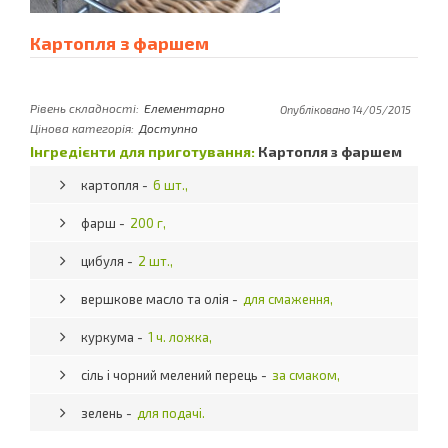
Картопля з фаршем
Рівень складності:
Елементарно
Опубліковано 14/05/2015
Цінова категорія:
Доступно
Інгредієнти для приготування:
Картопля з фаршем
картопля -
6 шт.,
фарш -
200 г,
цибуля -
2 шт.,
вершкове масло та олія -
для смаження,
куркума -
1 ч. ложка,
сіль і чорний мелений перець -
за смаком,
зелень -
для подачі.