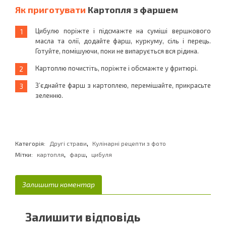
Як приготувати
Картопля з фаршем
Цибулю поріжте і підсмажте на суміші вершкового
масла та олії, додайте фарш, куркуму, сіль і перець.
Готуйте, помішуючи, поки не випарується вся рідина.
Картоплю почистіть, поріжте і обсмажте у фритюрі.
З’єднайте фарш з картоплею, перемішайте, прикрасьте
зеленню.
,
Категорія:
Другі страви
Кулінарні рецепти з фото
,
,
Мітки:
картопля
фарш
цибуля
Залишити коментар
Залишити відповідь