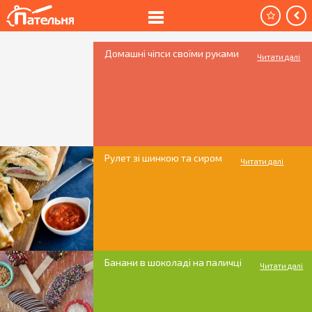
Домашні чіпси своїми руками
Читати далі
Рулет зі шинкою та сиром
Читати далі
Банани в шоколаді на паличці
Читати далі