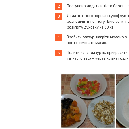
Поступово додати в тісто борошно
Додати в тісто порізані сухофрукт
розподілити по тісту. Викласти 
розігріту духовку на 50 хв.
Зробити глазур: нагріти молоко з 
вогню, вмішати масло.
Полити кекс глазур’ю, прикрасити
та настоїться – через кілька годин