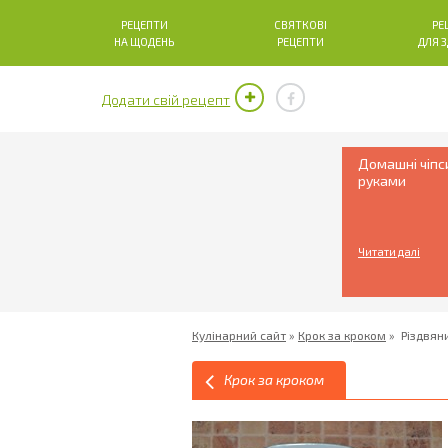
РЕЦЕПТИ
СВЯТКОВІ
РЕ
НА ЩОДЕНЬ
РЕЦЕПТИ
ДЛЯ 
Додати свій рецепт
Домашні чіпс
руками
Читати далі
Кулінарний сайт
»
Крок за кроком
»
Різдвян
Крок за кроком