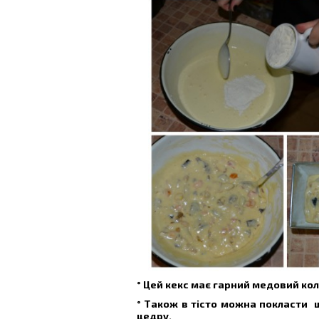
° Цей кекс має гарний медовий кол
° Також в тісто можна покласти щ
цедру.