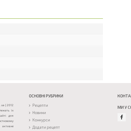
ОСНОВНІ РУБРИКИ
КОНТА
Рецепти
.ua | 2012
МИ У 
лежать їх
Новини
сайті для
Конкурси
астковому
активне
Додати рецепт