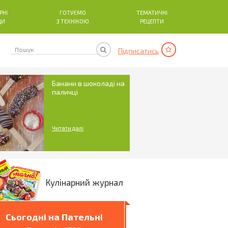
РНІ
ГОТУЄМО
ТЕМАТИЧНІ
ДИ
З ТЕХНІКОЮ
РЕЦЕПТИ
Підписатись
Банани в шоколаді на
паличці
Читати далі
Кулінарний журнал
Сьогодні на Пательні