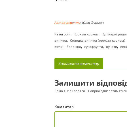
Автор рецепту:
Юлія Фурман
,
Категорія:
Крок за кроком
Кулінарні реце
,
випічка
Солодка випічка (крок за кроком)
,
,
,
Мітки:
борошно
сухофрукти
цукати
яйц
Залишити коментар
Залишити відпові
Ваша e-mail адреса не оприлюднюватиметься
Ком