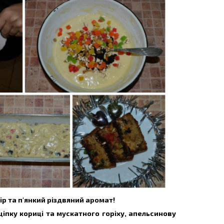
ір та п′янкий різдвяний аромат!
іпку кориці та мускатного горіху, апельсинову