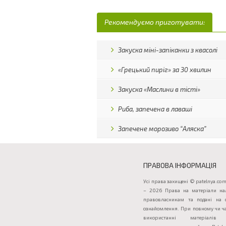
Рекомендуємо приготувати:
Закуска міні-запіканки з квасолі
«Грецький пиріг» за 30 хвилин
Закуска «Маслини в тісті»
Риба, запечена в лаваші
Запечене морозиво “Аляска”
ПРАВОВА ІНФОРМАЦІЯ
Усі права захищені © patelnya.com
– 2026 Права на матеріали на
правовласникам та подані на 
ознайомлення. При повному чи ч
використанні матеріалів 