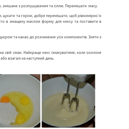
, змішане з розпушувачем та сіллю. Перемішати масу.
и, цукати та горіхи, добре перемішати, щоб рівномірно їх
тісто в змащену маслом форму для кексу та поставити в
цукром та какао до розчинення усіх компонентів. Зняти з
 на свій смак. Найкраще кекс смакуватиме, коли охолоне
 або взагалі на наступний день.