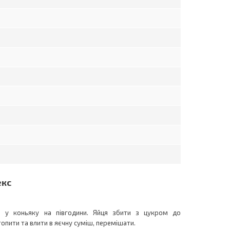
екс
и у коньяку на півгодини. Яйця збити з цукром до
опити та влити в яєчну суміш, перемішати.