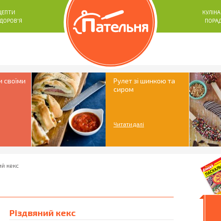
ЦЕПТИ
КУЛІНА
ЗДОРОВ'Я
ПОРА
и своїми
Рулет зі шинкою та
сиром
Читати далі
ий кекс
Різдвяний кекс