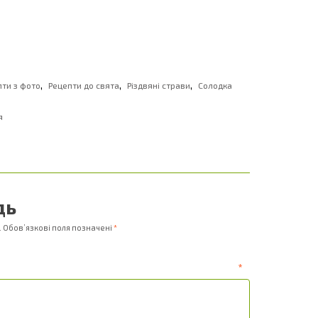
,
,
,
пти з фото
Рецепти до свята
Різдвяні страви
Солодка
я
дь
.
Обов’язкові поля позначені
*
ентар
*