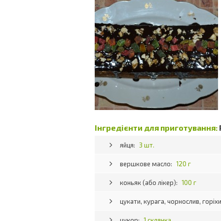
Інгредієнти для приготування:
яйця:
3 шт.
вершкове масло:
120 г
коньяк (або лікер):
100 г
цукати, курага, чорнослив, горіх
цукор:
1 склянка