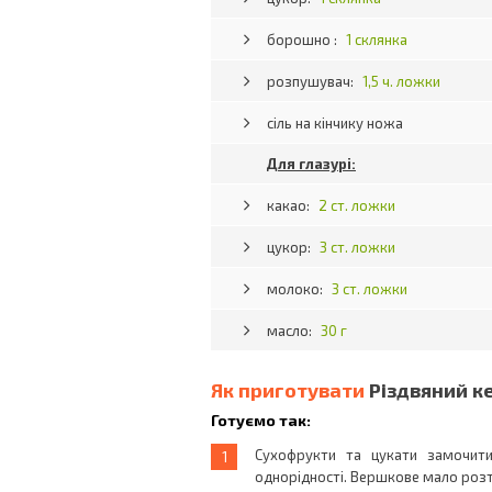
борошно :
1 склянка
розпушувач:
1,5 ч. ложки
сіль на кінчику ножа
Для глазурі:
какао:
2 ст. ложки
цукор:
3 ст. ложки
молоко:
3 ст. ложки
масло:
30 г
Як приготувати
Різдвяний к
Готуємо так:
Сухофрукти та цукати замочит
однорідності. Вершкове мало розт