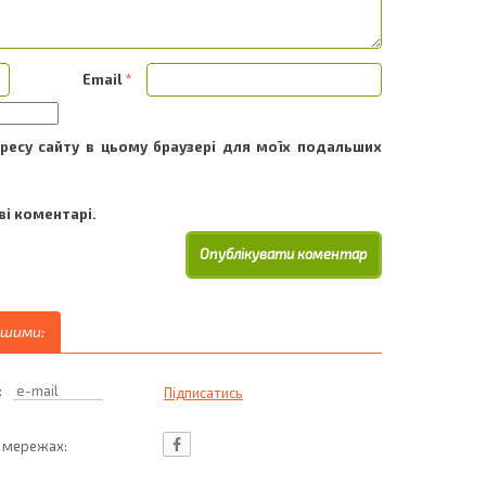
Email
*
адресу сайту в цьому браузері для моїх подальших
і коментарі.
ршими:
:
ц мережах: