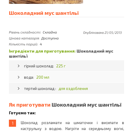
Шоколадний мус шантільї
Рівень складності:
Складно
Опубліковано 21/05/2013
Цінова категорія:
Доступно
Кількість порцій:
4
Інгредієнти для приготування:
Шоколадний мус
шантільї
гіркий шоколад:
225 г
вода:
200 мл
тертий шоколад :
для оздоблення
Як приготувати
Шоколадний мус шантільї
Готуємо так:
Шоколад розламати на шматочки і висипати в
каструльку з водою. Нагріти на середньому вогні,