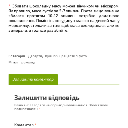
*
Збивати шоколадну масу можна вінчиком чи міксером.
Як правило, маса густіє за 5-7 хвилин. Проте якщо вона не
збилася протягом 10-12 хвилин, потрібне додаткове
охолодження. Помістіть посудину з масою на деякий час у
морозилку, стежачи за тим, щоб маса охолодилася, але не
замерзла, а тоді ще раз збийте.
,
Категорія:
Десерти
Кулінарні рецепти з фото
Мітки:
шоколад
Залишити коментар
Залишити відповідь
Ваша e-mail адреса не оприлюднюватиметься.
Обов’язкові
поля позначені
*
Коментар
*