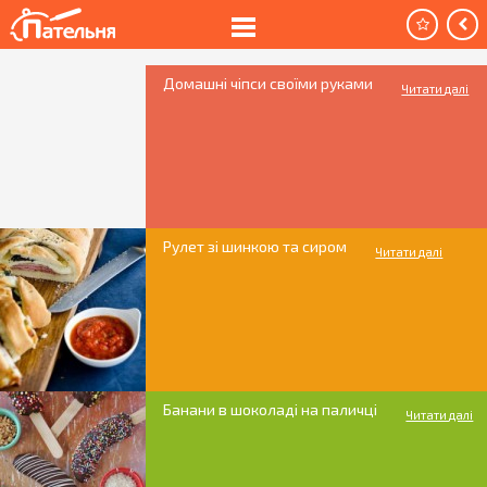
Домашні чіпси своїми руками
Читати далі
Рулет зі шинкою та сиром
Читати далі
Банани в шоколаді на паличці
Читати далі