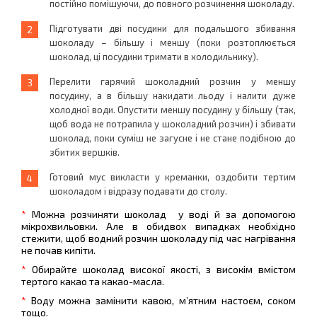
постійно помішуючи, до повного розчинення шоколаду.
Підготувати дві посудини для подальшого збивання
шоколаду – більшу і меншу (поки розтоплюється
шоколад, ці посудини тримати в холодильнику).
Перелити гарячий шоколадний розчин у меншу
посудину, а в більшу накидати льоду і налити дуже
холодної води. Опустити меншу посудину у більшу (так,
щоб вода не потрапила у шоколадний розчин) і збивати
шоколад, поки суміш не загусне і не стане подібною до
збитих вершків.
Готовий мус викласти у креманки, оздобити тертим
шоколадом і відразу подавати до столу.
*
Можна розчиняти шоколад
у воді й за допомогою
мікрохвильовки. Але в обидвох випадках необхідно
стежити, щоб водний розчин шоколаду під час нагрівання
не почав кипіти.
*
Обирайте шоколад високої якості, з високім вмістом
тертого какао та какао-масла.
*
Воду можна замінити кавою, м’ятним настоєм, соком
тощо.