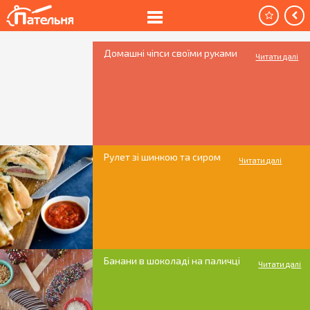
Домашні чіпси своїми руками
Читати далі
Рулет зі шинкою та сиром
Читати далі
Банани в шоколаді на паличці
Читати далі