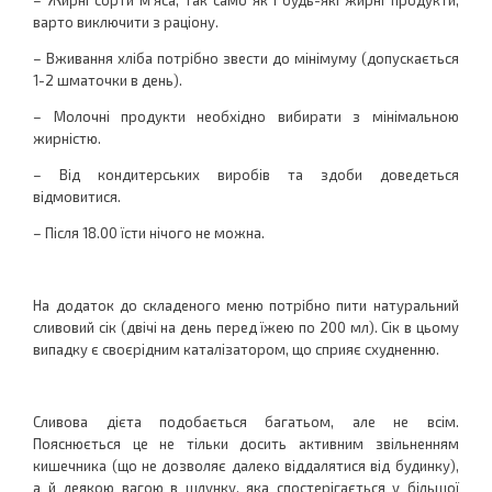
– Жирні сорти м’яса, так само як і будь-які жирні продукти,
варто виключити з раціону.
– Вживання хліба потрібно звести до мінімуму (допускається
1-2 шматочки в день).
– Молочні продукти необхідно вибирати з мінімальною
жирністю.
– Від кондитерських виробів та здоби доведеться
відмовитися.
– Після 18.00 їсти нічого не можна.
На додаток до складеного меню потрібно пити натуральний
сливовий сік (двічі на день перед їжею по 200 мл). Сік в цьому
випадку є своєрідним каталізатором, що сприяє схудненню.
Сливова дієта подобається багатьом, але не всім.
Пояснюється це не тільки досить активним звільненням
кишечника (що не дозволяє далеко віддалятися від будинку),
а й деякою вагою в шлунку, яка спостерігається у більшої