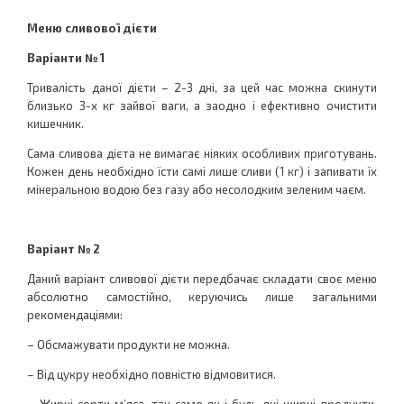
Меню сливової дієти
Варіанти № 1
Тривалість даної дієти – 2-3 дні, за цей час можна скинути
близько 3-х кг зайвої ваги, а заодно і ефективно очистити
кишечник.
Сама сливова дієта не вимагає ніяких особливих приготувань.
Кожен день необхідно їсти самі лише сливи (1 кг) і запивати їх
мінеральною водою без газу або несолодким зеленим чаєм.
Варіант № 2
Даний варіант сливової дієти передбачає складати своє меню
абсолютно самостійно, керуючись лише загальними
рекомендаціями:
– Обсмажувати продукти не можна.
– Від цукру необхідно повністю відмовитися.