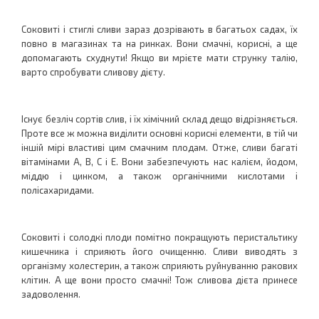
Соковиті і стиглі сливи зараз дозрівають в багатьох садах, їх
повно в магазинах та на ринках. Вони смачні, корисні, а ще
допомагають схуднути! Якщо ви мрієте мати струнку талію,
варто спробувати сливову дієту.
Існує безліч сортів слив, і їх хімічний склад дещо відрізняється.
Проте все ж можна виділити основні корисні елементи, в тій чи
іншій мірі властиві цим смачним плодам. Отже, сливи багаті
вітамінами А, В, С і Е. Вони забезпечують нас калієм, йодом,
міддю і цинком, а також органічними кислотами і
полісахаридами.
Соковиті і солодкі плоди помітно покращують перистальтику
кишечника і сприяють його очищенню. Сливи виводять з
організму холестерин, а також сприяють руйнуванню ракових
клітин. А ще вони просто смачні! Тож сливова дієта принесе
задоволення.