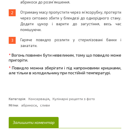
абрикоси до розм’якшення.
Отриману масу пропустити через м’ясорубку, протерти
через ситоаюо збити у блендезі до однорідного стану.
Додати цукор і варити до загустіння, весь час
помішуючи.
Гаряче повидло розлити у стерилізовані банки і
закатати.
*
Вогонь повинен бути невеликим, тому що повидло може
пригоріти.
*
Повидло можна зберігати і під капроновими кришками,
але тільки в холодильнику при постійній температурі.
,
Категорія:
Консервація
Кулінарні рецепти з фото
,
Мітки:
абрикоси
сливи
Залишити коментар