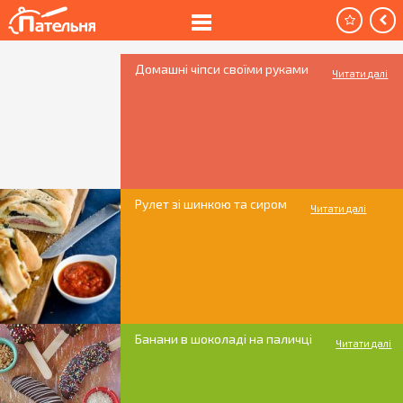
Домашні чіпси своїми руками
Читати далі
Рулет зі шинкою та сиром
Читати далі
Банани в шоколаді на паличці
Читати далі