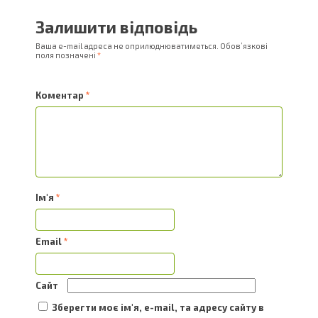
Залишити відповідь
Ваша e-mail адреса не оприлюднюватиметься.
Обов’язкові
поля позначені
*
Коментар
*
Ім'я
*
Email
*
Сайт
Зберегти моє ім'я, e-mail, та адресу сайту в