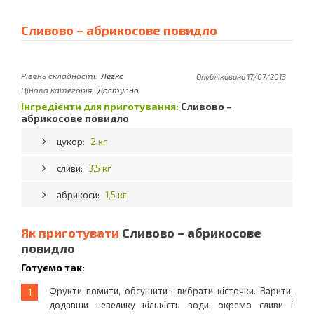
Сливово – абрикосове повидло
Рівень складності:
Легко
Опубліковано 17/07/2013
Цінова категорія:
Доступно
Інгредієнти для приготування:
Сливово –
абрикосове повидло
цукор:
2 кг
сливи:
3,5 кг
абрикоси:
1,5 кг
Як приготувати
Сливово – абрикосове
повидло
Готуємо так:
Фрукти помити, обсушити і вибрати кісточки. Варити,
додавши невелику кількість води, окремо сливи і