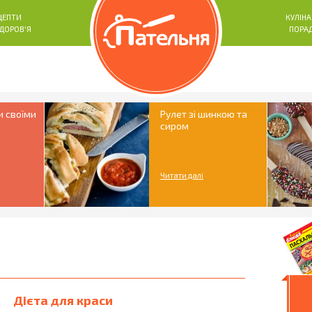
ЦЕПТИ
КУЛІНА
ЗДОРОВ'Я
ПОРА
и своїми
Рулет зі шинкою та
сиром
Читати далі
Дієта для краси