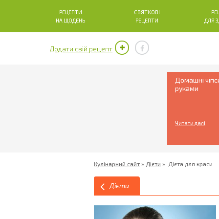
РЕЦЕПТИ
СВЯТКОВІ
РЕ
НА ЩОДЕНЬ
РЕЦЕПТИ
ДЛЯ 
Додати свій рецепт
Домашні чіпс
руками
Читати далі
Кулінарний сайт
»
Дієти
»
Дієта для краси
Дієти