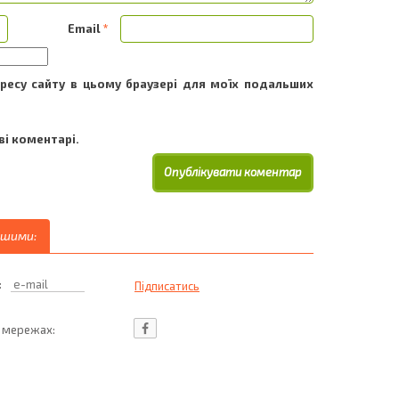
Email
*
адресу сайту в цьому браузері для моїх подальших
і коментарі.
ршими:
:
ц мережах: