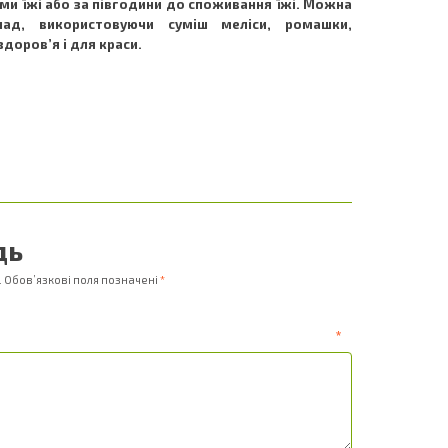
ми їжі або за півгодини до споживання їжі. Можна
клад, використовуючи суміш меліси, ромашки,
здоров’я і для краси.
дь
.
Обов’язкові поля позначені
*
ентар
*