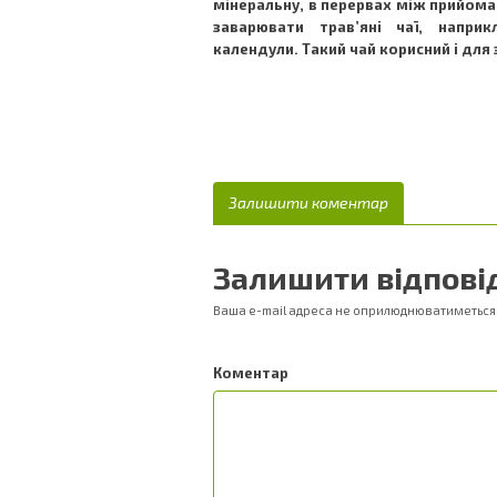
мінеральну, в перервах між прийома
заварювати трав’яні чаї, напри
календули. Такий чай корисний і для 
Залишити коментар
Залишити відпові
Ваша e-mail адреса не оприлюднюватиметься
Ком