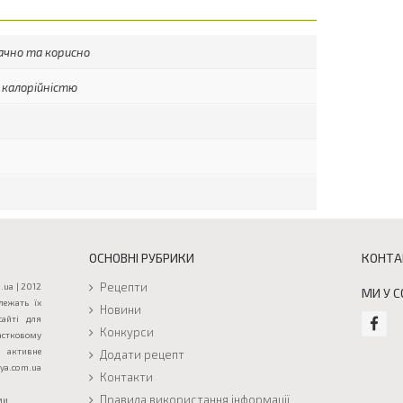
ачно та корисно
 калорійністю
ОСНОВНІ РУБРИКИ
КОНТА
Рецепти
.ua | 2012
МИ У 
лежать їх
Новини
сайті для
Конкурси
астковому
активне
Додати рецепт
a.com.ua
Контакти
Правила використання інформації
ми