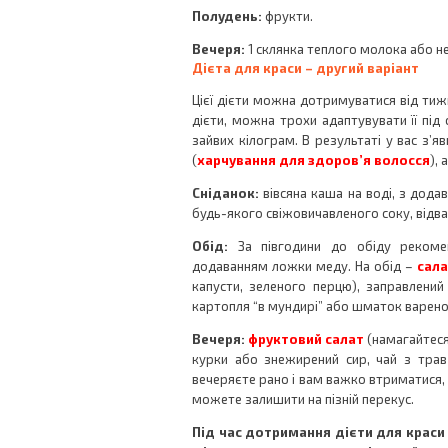
Полудень:
фрукти.
Вечеря:
1 склянка теплого молока або н
Дієта для краси – другий варіант
Цієї дієти можна дотримуватися від ти
дієти, можна трохи адаптувувати її під
зайвих кілограм. В результаті у вас з’я
(
харчування для здоров’я волосся
),
Сніданок:
вівсяна каша на воді, з дода
будь-якого свіжовичавленого соку, відв
Обід:
За півгодини до обіду рекомен
додаванням ложки меду. На обід –
сала
капусти, зеленого перцю), заправлени
картопля “в мундирі” або шматок варено
Вечеря:
фруктовий салат
(намагайтеся
курки або знежирений сир, чай з трав
вечеряєте рано і вам важко втриматися, 
можете залишити на пізній перекус.
Під час дотримання дієти для краси 