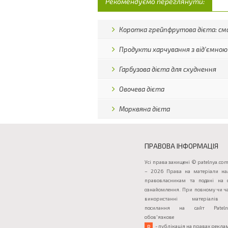
Рекомендуємо переглянути:
Коротка грейпфрутова дієта: см
Продукти харчування з від’ємною
Гарбузова дієта для схуднення
Овочева дієта
Морквяна дієта
ПРАВОВА ІНФОРМАЦІЯ
Усі права захищені © patelnya.com
– 2026 Права на матеріали на
правовласникам та подані на 
ознайомлення. При повному чи ч
використанні матеріалів 
посилання на сайт Patelny
обов'язкове
- публікація на правах рекла
R