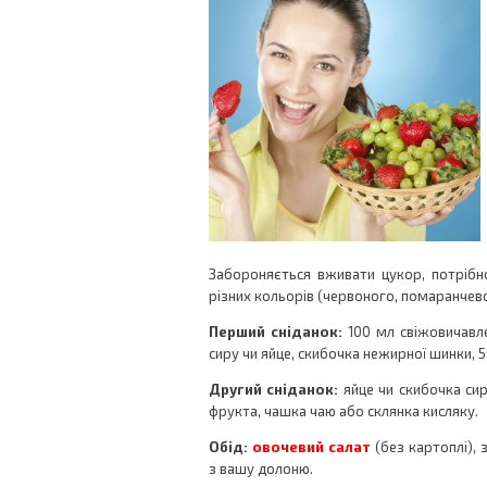
Забороняється вживати цукор, потріб
різних кольорів (червоного, помаранчев
Перший сніданок:
100 мл свіжовичавле
сиру чи яйце, скибочка нежирної шинки, 
Другий сніданок:
яйце чи скибочка сиру
фрукта, чашка чаю або склянка кисляку.
Обід:
овочевий салат
(без картоплі),
з вашу долоню.