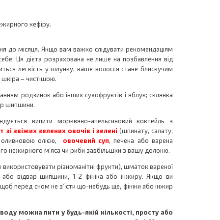
ежирного кефіру.
жня до місяця. Якщо вам важко слідувати рекомендаціям
 себе. Ця дієта розрахована не лише на позбавлення від
виться легкість у шлунку, ваше волосся стане блискучим
 а шкіра – чистішою.
ванням родзинок або інших сухофруктів і яблук; склянка
ар шипшини.
дується випити морквяно-апельсиновий коктейль з
т зі звіжих зелених овочів і зелені
(шпинату, салату,
й оливковою олією,
овочевий суп
, печена або варена
го нежирного м’яса чи риби завбільшки з вашу долоню.
 використовувати різноманітні фрукти), шматок вареної
 або відвар шипшини, 1-2 фініка або інжиру. Якщо ви
щоб перед сном не з’їсти що-небудь ще, фініки або інжир
воду можна пити у будь-якій кількості, просту або