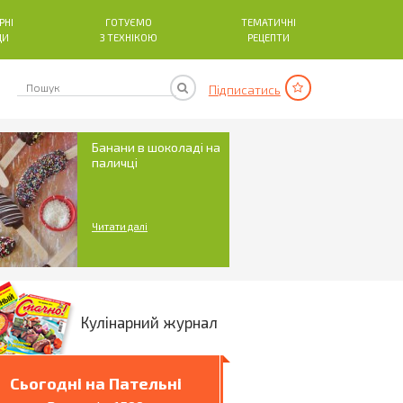
РНІ
ГОТУЄМО
ТЕМАТИЧНІ
ДИ
З ТЕХНІКОЮ
РЕЦЕПТИ
Підписатись
Банани в шоколаді на
паличці
Читати далі
Кулінарний журнал
Сьогодні на Пательні