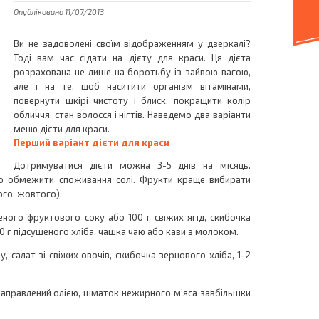
Опубліковано 11/07/2013
Ви не задоволені своїм відображенням у дзеркалі?
Тоді вам час сідати на дієту для краси. Ця дієта
розрахована не лише на боротьбу із зайвою вагою,
але і на те, щоб наситити організм вітамінами,
повернути шкірі чистоту і блиск, покращити колір
обличчя, стан волосся і нігтів. Наведемо два варіанти
меню дієти для краси.
Перший варіант дієти для краси
Дотримуватися дієти можна 3-5 днів на місяць.
но обмежити споживання солі. Фрукти краще вибирати
ого, жовтого).
ного фруктового соку або 100 г свіжих ягід, скибочка
50 г підсушеного хліба, чашка чаю або кави з молоком.
, салат зі свіжих овочів, скибочка зернового хліба, 1-2
 заправлений олією, шматок нежирного м’яса завбільшки