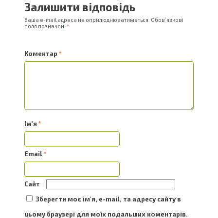
Залишити відповідь
Ваша e-mail адреса не оприлюднюватиметься.
Обов’язкові
поля позначені
*
Коментар
*
Ім'я
*
Email
*
Сайт
Зберегти моє ім'я, e-mail, та адресу сайту в
цьому браузері для моїх подальших коментарів.