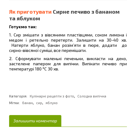
Як приготувати
Сирне печиво з бананом
та яблуком
Готуємо так:
1. Сир змішати з вівсяними пластівцями, соком лимона і
медом і ретельно перетерти. Залишити на 30-40 хв.
Натерти яблуко, банан розім’яти в пюре, додати до
сирно-вівсяної суміші, все перемішати.
2. Сформувати маленькі печеньки, викласти на деко,
застелене папером для випічки. Випікати печиво при
температурі 180 °С 30 хв.
,
Категорія:
Кулінарні рецепти з фото
Солодка випічка
,
,
Мітки:
банан
сир
яблуко
Залишити коментар