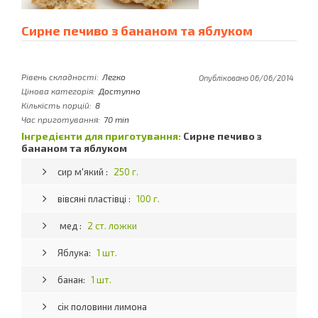
Сирне печиво з бананом та яблуком
Рівень складності:
Легко
Опубліковано 06/06/2014
Цінова категорія:
Доступно
Кількість порцій:
8
Час приготування:
70 min
Інгредієнти для приготування:
Сирне печиво з
бананом та яблуком
сир м'який :
250 г.
вівсяні пластівці :
100 г.
мед :
2 ст. ложки
Яблука:
1 шт.
банан:
1 шт.
сік половини лимона