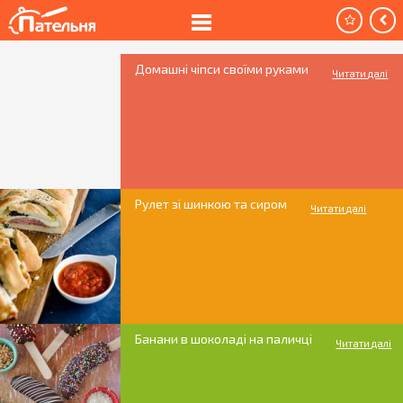
Домашні чіпси своїми руками
Читати далі
Рулет зі шинкою та сиром
Читати далі
Банани в шоколаді на паличці
Читати далі